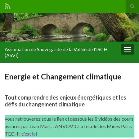
Tog
sear
for
Association de Sauvegarde de la Vallée de l'ISCH
Togg
(ASVI)
navig
Energie et Changement climatique
Tout comprendre des enjeux énergétiques et les
défis du changement climatique
vous retrouverez sous le lien ci dessous les 8 vidéos des cours
assurés par Jean Marc JANVOVICI à l’école des Mines Paris
TECH :
c’est ici