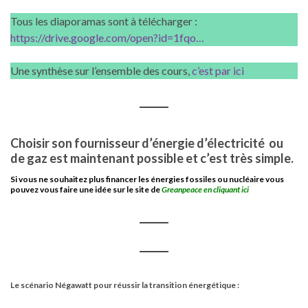
Tous les diaporamas sont à télécharger :
https://drive.google.com/open?id=1fqo…
Une synthèse sur l’ensemble des cours,
c’est par ici
Choisir son fournisseur d’énergie d’électricité ou
de gaz est maintenant possible et c’est très simple.
Si vous ne souhaitez plus financer les énergies fossiles ou nucléaire vous
pouvez vous faire une idée sur le site de
Greanpeace en cliquant ici
Le scénario Négawatt pour réussir la transition énergétique :